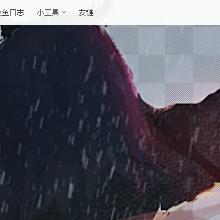
摸鱼日志
友链
小工具