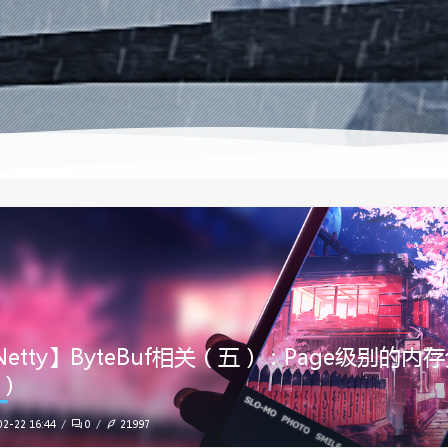
etty】ByteBuf相关（五）：Page级别的内存分配（P
t）
02-22 16:44
0
21997