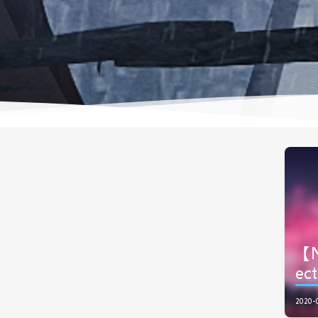
【N
ec
2020-