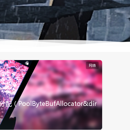
网络
oolByteBufAllocator&dir