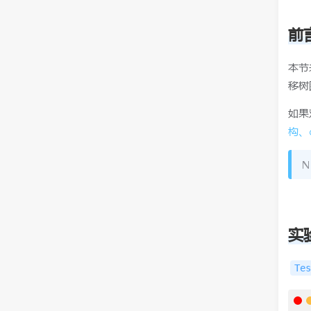
前
本节
移树
如果
构、c
N
实
Tes