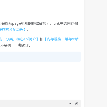
提及page级别的数据结构（chunk中的内存偏
r命中缓存的分配流程】
。
的结构、分类、核心api简介】
和
【内存规格、缓存&结
也不会再一一赘述了。