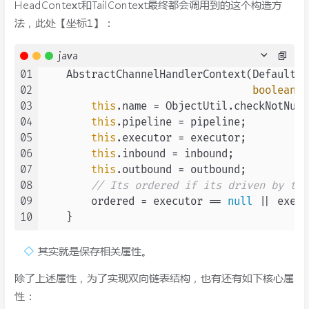
HeadContext和TailContext最终都会调用到的这个构造方
法，此处【坐标1】：
java
01
    AbstractChannelHandlerContext(DefaultCh
02
boolean
 i
03
this
.name = ObjectUtil.checkNotNull
04
this
.pipeline = pipeline;

05
this
.executor = executor;

06
this
.inbound = inbound;

07
this
.outbound = outbound;

08
// Its ordered if its driven by the
09
        ordered = executor == 
null
 || execu
10
其实就是保存相关属性。
除了上述属性，为了实现双向链表结构，也有还有如下核心属
性：