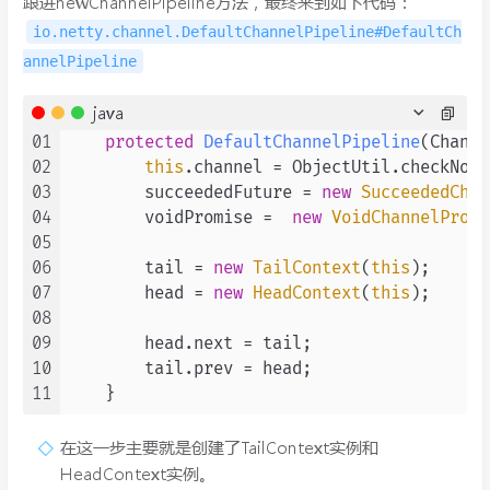
跟进newChannelPipeline方法，最终来到如下代码：
io.netty.channel.DefaultChannelPipeline#DefaultCh
annelPipeline
java
01
protected
DefaultChannelPipeline
(Channe
02
this
.channel = ObjectUtil.checkNotN
03
        succeededFuture = 
new
SucceededChan
04
        voidPromise =  
new
VoidChannelPromi
05
06
        tail = 
new
TailContext
(
this
);

07
        head = 
new
HeadContext
(
this
);

08
09
        head.next = tail;

10
        tail.prev = head;

11
在这一步主要就是创建了TailContext实例和
HeadContext实例。