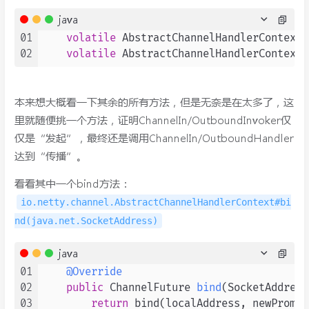
java
01
volatile
 AbstractChannelHandlerContext 
02
volatile
本来想大概看一下其余的所有方法，但是无奈是在太多了，这
里就随便挑一个方法，证明ChannelIn/OutboundInvoker仅
仅是“发起”，最终还是调用ChannelIn/OutboundHandler
达到“传播”。
看看其中一个bind方法：
io.netty.channel.AbstractChannelHandlerContext#bi
nd(java.net.SocketAddress)
java
01
@Override
02
public
 ChannelFuture 
bind
(SocketAddress
03
return
 bind(localAddress, newPromis