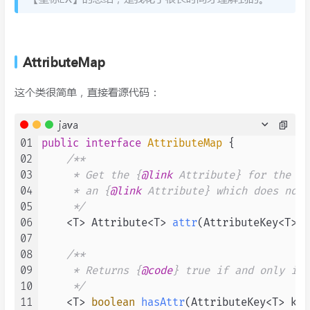
AttributeMap
这个类很简单，直接看源代码：
java
01
public
interface
AttributeMap
 {

02
/**

03
     * Get the {
@link
 Attribute} for the gi
04
     * an {
@link
 Attribute} which does not 
05
     */
06
    <T> Attribute<T> 
attr
(AttributeKey<T> k
07
08
/**

09
     * Returns {
@code
} true if and only if 
10
     */
11
    <T> 
boolean
hasAttr
(AttributeKey<T> key