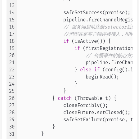
13
14
                safeSetSuccess(promise);

15
                pipeline.fireChannelRegiste
16
// 服务端启动注册selector后
17
//但现在是客户端连接接入，很明显服
18
if
 (isActive()) {

19
if
 (firstRegistration) {
20
// 传播事件的核心方法
21
                        pipeline.fireChanne
22
                    } 
else
if
 (config().isA
23
                        beginRead();

24
                    }

25
                }

26
            } 
catch
 (Throwable t) {

27
                closeForcibly();

28
                closeFuture.setClosed();

29
                safeSetFailure(promise, t);

30
            }

31