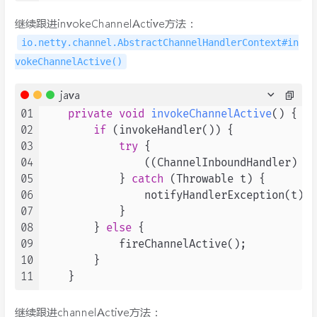
继续跟进invokeChannelActive方法：
io.netty.channel.AbstractChannelHandlerContext#in
vokeChannelActive()
java
01
private
void
invokeChannelActive
()
 {

02
if
 (invokeHandler()) {

03
try
 {

04
                ((ChannelInboundHandler) ha
05
            } 
catch
 (Throwable t) {

06
                notifyHandlerException(t);

07
            }

08
        } 
else
 {

09
            fireChannelActive();

10
        }

11
继续跟进channelActive方法：