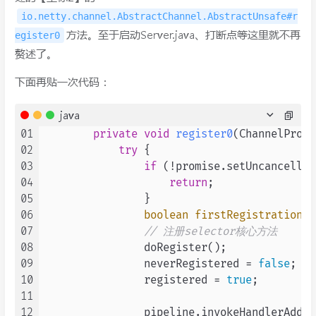
io.netty.channel.AbstractChannel.AbstractUnsafe#r
方法。至于启动Server.java、打断点等这里就不再
egister0
赘述了。
下面再贴一次代码：
java
01
private
void
register0
(ChannelPromi
02
try
 {

03
if
 (!promise.setUncancellab
04
return
;

05
                }

06
boolean
firstRegistration
=
07
// 注册selector核心方法
08
                doRegister();

09
                neverRegistered = 
false
;

10
                registered = 
true
;

11
12
                pipeline.invokeHandlerAdded