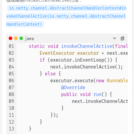
继续跟进invokeChannelActive方法：
io.netty.channel.AbstractChannelHandlerContext#in
vokeChannelActive(io.netty.channel.AbstractChannel
HandlerContext)
java
01
static
void
invokeChannelActive
(
final
 A
02
EventExecutor
executor
=
 next.execu
03
if
 (executor.inEventLoop()) {

04
            next.invokeChannelActive();

05
        } 
else
 {

06
            executor.execute(
new
Runnable
()
07
@Override
08
public
void
run
()
 {

09
                    next.invokeChannelActive
10
                }

11
            });

12
        }

13