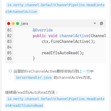
io.netty.channel.DefaultChannelPipeline.HeadConte
xt#channelActive
java
01
@Override
02
public
void
channelActive
(ChannelHa
03
            ctx.fireChannelActive();

04
05
            readIfIsAutoRead();

06
这里的fireChannelActive最终会执行到
上一节
中
的channelActive方法。
ServerHandler.java
继续追readIfIsAutoRead方法：
io.netty.channel.DefaultChannelPipeline.HeadConte
xt#readIfIsAutoRead