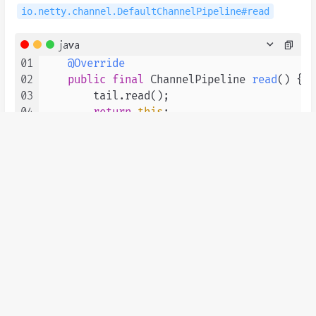
io.netty.channel.DefaultChannelPipeline#read
java
01
@Override
02
public
final
 ChannelPipeline 
read
()
 {

03
        tail.read();

04
return
this
;

05
继续跟进read方法：
io.netty.channel.AbstractChannelHandlerContext#re
ad
java
01
@Override
02
public
 ChannelHandlerContext 
read
()
 {

03
final
AbstractChannelHandlerContext
04
EventExecutor
executor
=
 next.execu