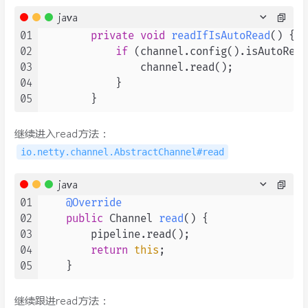
java
01
private
void
readIfIsAutoRead
()
 {

02
if
 (channel.config().isAutoRead
03
                channel.read();

04
            }

05
继续进入read方法：
io.netty.channel.AbstractChannel#read
java
01
@Override
02
public
 Channel 
read
()
 {

03
        pipeline.read();

04
return
this
;

05
继续跟进read方法：