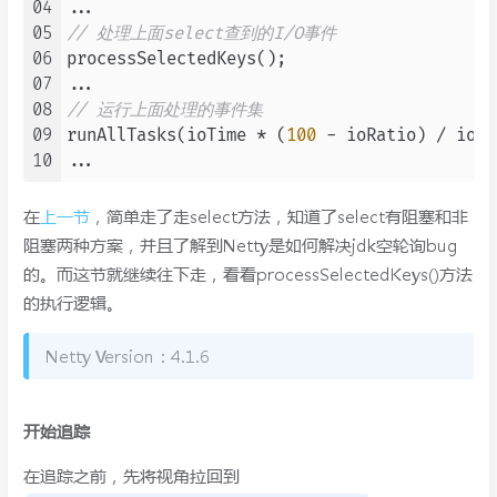
04
05
// 处理上面select查到的I/O事件
06
processSelectedKeys();

07
08
// 运行上面处理的事件集
09
runAllTasks(ioTime * (
100
 - ioRatio) / ioRa
10
在
上一节
，简单走了走select方法，知道了select有阻塞和非
阻塞两种方案，并且了解到Netty是如何解决jdk空轮询bug
的。而这节就继续往下走，看看processSelectedKeys()方法
的执行逻辑。
Netty Version：4.1.6
开始追踪
在追踪之前，先将视角拉回到