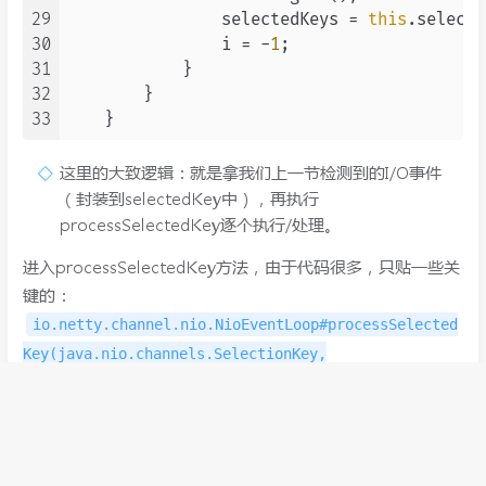
29
                selectedKeys = 
this
.selecte
30
                i = -
1
;

31
            }

32
        }

33
这里的大致逻辑：就是拿我们上一节检测到的I/O事件
（封装到selectedKey中），再执行
processSelectedKey逐个执行/处理。
进入processSelectedKey方法，由于代码很多，只贴一些关
键的：
io.netty.channel.nio.NioEventLoop#processSelected
Key(java.nio.channels.SelectionKey,
io.netty.channel.nio.AbstractNioChannel)
java
01
final
 AbstractNioChannel.
NioUnsafe