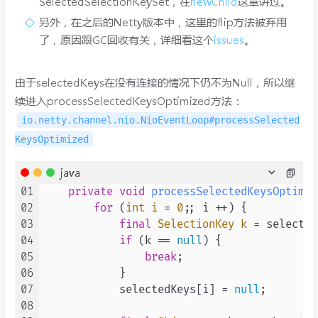
SelectedSelectionKeySet，在
newChild
这章讲过。
另外，在之后的Netty版本中，这里的flip方法被弃用
了，原因跟GC回收有关，详细看这个
issues
。
由于selectedKeys在没有连接的情况下仍不为Null，所以继
续进入processSelectedKeysOptimized方法：
io.netty.channel.nio.NioEventLoop#processSelected
KeysOptimized
java
01
private
void
processSelectedKeysOptimiz
02
for
 (
int
i
=
0
;; i ++) {

03
final
SelectionKey
k
=
 selected
04
if
 (k == 
null
) {

05
break
;

06
            }

07
            selectedKeys[i] = 
null
;

08