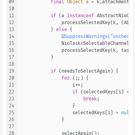
09
final
Object
a
=
 k.attachment();
10
11
if
 (a 
instanceof
 AbstractNioCha
12
                processSelectedKey(k, (Abst
13
            } 
else
 {

14
@SuppressWarnings("unchecke
15
                NioTask<SelectableChannel> 
16
                processSelectedKey(k, task);
17
            }

18
19
if
 (needsToSelectAgain) {

20
for
 (;;) {

21
                    i++;

22
if
 (selectedKeys[i] == 
23
break
;

24
                    }

25
                    selectedKeys[i] = 
null
;

26
                }

27
28
                selectAgain();
