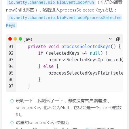
（忘记的话看
io.netty.channel.nio.NioEventLoop#run
newChild那章），然后进入processSelectedKeys方法：
io.netty.channel.nio.NioEventLoop#processSelected
Keys
java
01
private
void
processSelectedKeys
()
 {

02
if
 (selectedKeys != 
null
) {

03
            processSelectedKeysOptimized(se
04
        } 
else
 {

05
            processSelectedKeysPlain(select
06
        }

07
说明一下，我测试了一下，即便没有客户端连接，
selectedKeys也不会为Null，它只会是一个size=0的数
组。
这里的selectedKeys类型为