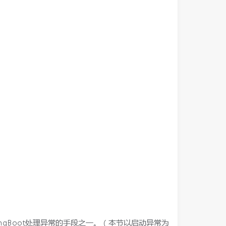
下SpringBoot处理异常的手段之一。（本节以启动异常为