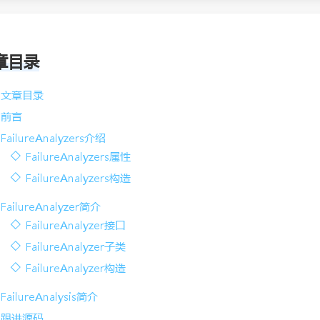
章目录
文章目录
前言
FailureAnalyzers介绍
FailureAnalyzers属性
FailureAnalyzers构造
FailureAnalyzer简介
FailureAnalyzer接口
FailureAnalyzer子类
FailureAnalyzer构造
FailureAnalysis简介
跟进源码