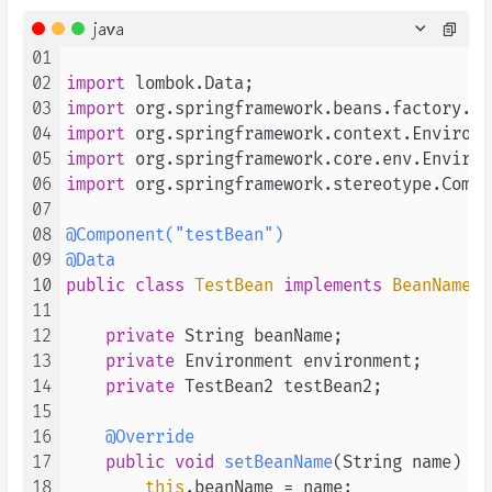
java
01
02
import
03
import
04
import
05
import
06
import
 org.springframework.stereotype.Compo
07
08
@Component("testBean")
09
@Data
10
public
class
TestBean
implements
BeanNameAw
11
12
private
 String beanName;

13
private
 Environment environment;

14
private
 TestBean2 testBean2;

15
16
@Override
17
public
void
setBeanName
(String name)
 {

18
this
.beanName = name;
