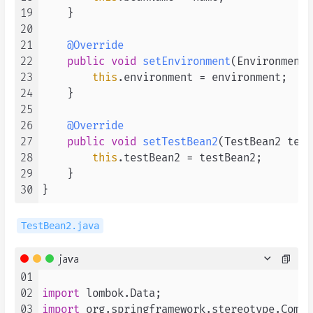
19
    }

20
21
@Override
22
public
void
setEnvironment
(Environment 
23
this
.environment = environment;

24
    }

25
26
@Override
27
public
void
setTestBean2
(TestBean2 test
28
this
.testBean2 = testBean2;

29
    }

30
TestBean2.java
java
01
02
import
03
import
 org.springframework.stereotype.Compo