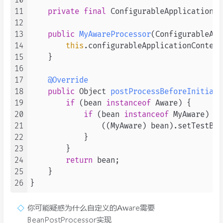
10
11
private
final
 ConfigurableApplicationCo
12
13
public
MyAwareProcessor
(ConfigurableApp
14
this
.configurableApplicationContext
15
    }

16
17
@Override
18
public
 Object 
postProcessBeforeInitiali
19
if
 (bean 
instanceof
 Aware) {

20
if
 (bean 
instanceof
 MyAware) {

21
                ((MyAware) bean).setTestBea
22
            }

23
        }

24
return
 bean;

25
    }

26
你可能疑惑为什么自定义的Aware需要
BeanPostProcessor实现