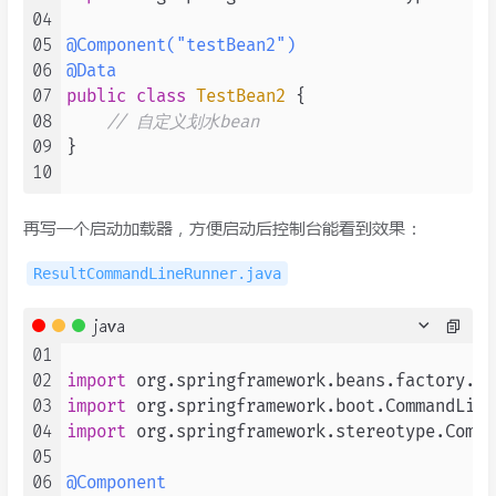
04
05
@Component("testBean2")
06
@Data
07
public
class
TestBean2
 {

08
// 自定义划水bean
09
}

10
再写一个启动加载器，方便启动后控制台能看到效果：
ResultCommandLineRunner.java
java
01
02
import
03
import
04
import
 org.springframework.stereotype.Compo
05
06
@Component