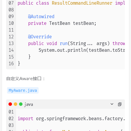
07
public
class
ResultCommandLineRunner
implem
08
09
@Autowired
10
private
 TestBean testBean;

11
12
@Override
13
public
void
run
(String... args)
throws
 
14
        System.out.println(testBean.toString
15
    }

16
自定义Aware接口：
MyAware.java
java
01
02
import
 org.springframework.beans.factory.Awa
03