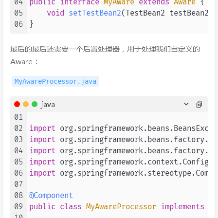
04
public
interface
MyAware
extends
Aware
 {

05
void
setTestBean2
(TestBean2 testBean2)
;

06
最后的最后还需要一个后置处理器，用于处理我们自定义的
Aware：
MyAwareProcessor.java
java
01
02
import
03
import
04
import
05
import
06
import
 org.springframework.stereotype.Compo
07
08
@Component
09
public
class
MyAwareProcessor
implements
Be