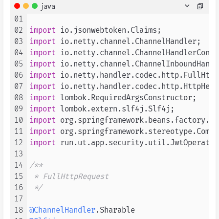
java
01
02
import
03
import
04
import
05
import
06
import
07
import
08
import
09
import
10
import
11
import
12
import
 run.ut.app.security.util.JwtOperator;
13
14
/**

15
 * FullHttpRequest

16
 */
17
18
@ChannelHandler