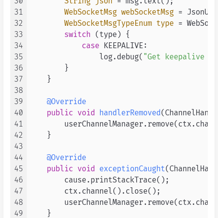
30
String
json
=
 msg.text();

31
WebSocketMsg
webSocketMsg
=
 JsonUti
32
WebSocketMsgTypeEnum
type
=
 WebSock
33
switch
 (type) {

34
case
 KEEPALIVE:

35
                log.debug(
"Get keepalive fr
36
        }

37
    }

38
39
@Override
40
public
void
handlerRemoved
(ChannelHandl
41
        userChannelManager.remove(ctx.chann
42
    }

43
44
@Override
45
public
void
exceptionCaught
(ChannelHand
46
        cause.printStackTrace();

47
        ctx.channel().close();

48
        userChannelManager.remove(ctx.chann
49
    }
