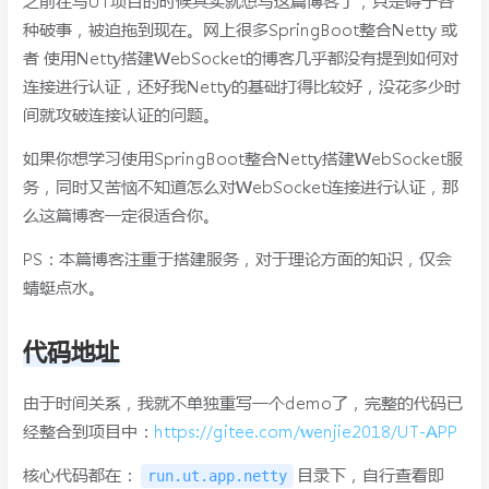
之前在写UT项目的时候其实就想写这篇博客了，只是碍于各
种破事，被迫拖到现在。网上很多SpringBoot整合Netty 或
者 使用Netty搭建WebSocket的博客几乎都没有提到如何对
连接进行认证，还好我Netty的基础打得比较好，没花多少时
间就攻破连接认证的问题。
如果你想学习使用SpringBoot整合Netty搭建WebSocket服
务，同时又苦恼不知道怎么对WebSocket连接进行认证，那
么这篇博客一定很适合你。
PS：本篇博客注重于搭建服务，对于理论方面的知识，仅会
蜻蜓点水。
代码地址
由于时间关系，我就不单独重写一个demo了，完整的代码已
经整合到项目中：
https://gitee.com/wenjie2018/UT-APP
核心代码都在：
目录下，自行查看即
run.ut.app.netty