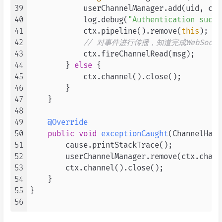
39
            userChannelManager.add(uid, ctx
40
            log.debug(
"Authentication succe
41
            ctx.pipeline().remove(
this
);

42
// 对事件进行传播，知道完成WebSock
43
            ctx.fireChannelRead(msg);

44
        } 
else
 {

45
            ctx.channel().close();

46
        }

47
    }

48
49
@Override
50
public
void
exceptionCaught
(ChannelHand
51
        cause.printStackTrace();

52
        userChannelManager.remove(ctx.chann
53
        ctx.channel().close();

54
    }

55
}

56