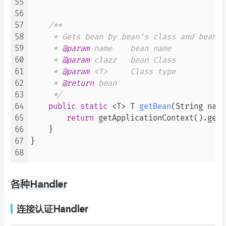
55
56
57
/**

58
     * Gets bean by bean's class and bean's 
59
     * 
@param
 name    bean name

60
     * 
@param
 clazz   bean Class

61
     * 
@param
 <T>     Class type

62
     * 
@return
 bean

63
     */
64
public
static
 <T> T 
getBean
(String name
65
return
 getApplicationContext().getB
66
    }

67
}

68
各种Handler
连接认证Handler