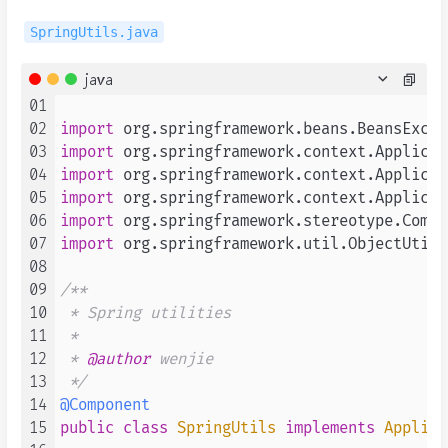
SpringUtils.java
java
01
02
import
03
import
04
import
05
import
06
import
07
import
 org.springframework.util.ObjectUtils;
08
09
/**

10
 * Spring utilities

11
 *

12
 * 
@author
 wenjie

13
 */
14
@Component
15
public
class
SpringUtils
implements
Applica