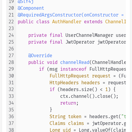
19
@Slf4j
20
@Component
21
@RequiredArgsConstructor(onConstructor = @_
22
public
class
AuthHandler
extends
ChannelInb
23
24
private
final
 UserChannelManager userCh
25
private
final
 JwtOperator jwtOperator;

26
27
@Override
28
public
void
channelRead
(ChannelHandlerC
29
if
 (msg 
instanceof
 FullHttpRequest) 
30
FullHttpRequest
request
=
 (Full
31
HttpHeaders
headers
=
 request.h
32
if
 (headers.size() < 
1
) {

33
                ctx.channel().close();

34
return
;

35
            }

36
String
token
=
 headers.get(
"tok
37
Claims
claims
=
 jwtOperator.get
38
Long
uid
=
 Long.valueOf(claims.