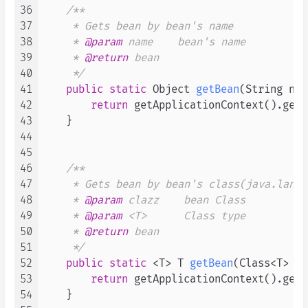
36
/**

37
     * Gets bean by bean's name

38
     * 
@param
 name    bean's name

39
     * 
@return
 bean

40
     */
41
public
static
 Object 
getBean
(String nam
42
return
 getApplicationContext().getB
43
    }

44
45
46
/**

47
     * Gets bean by bean's class(java.lang.
48
     * 
@param
 clazz    bean Class

49
     * 
@param
 <T>      Class type

50
     * 
@return
 bean

51
     */
52
public
static
 <T> T 
getBean
(Class<T> cl
53
return
 getApplicationContext().getB
54
    }
