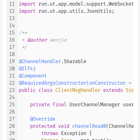
11
import
12
import
 run.ut.app.utils.JsonUtils;

13
14
15
/**

16
 * 
@author
 wenjie

17
 */
18
19
@ChannelHandler
20
@Slf4j
21
@Component
22
@RequiredArgsConstructor(onConstructor = @_
23
public
class
ClientMsgHandler
extends
Simpl
24
25
private
final
 UserChannelManager userCh
26
27
@Override
28
protected
void
channelRead0
(ChannelHand
29
throws
 Exception {
