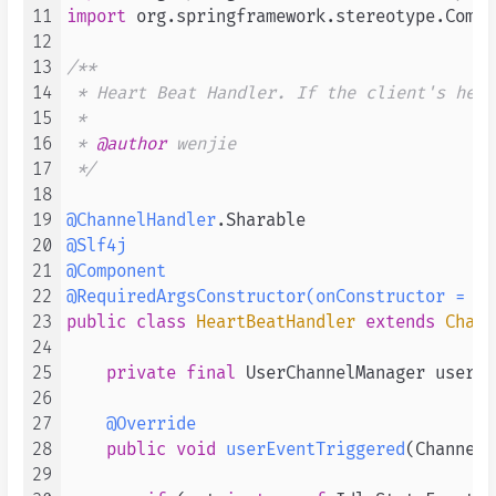
11
import
 org.springframework.stereotype.Compo
12
13
/**

14
 * Heart Beat Handler. If the client's hear
15
 *

16
 * 
@author
 wenjie

17
 */
18
19
@ChannelHandler
20
@Slf4j
21
@Component
22
@RequiredArgsConstructor(onConstructor = @_
23
public
class
HeartBeatHandler
extends
Chann
24
25
private
final
 UserChannelManager userCh
26
27
@Override
28
public
void
userEventTriggered
(ChannelH
29