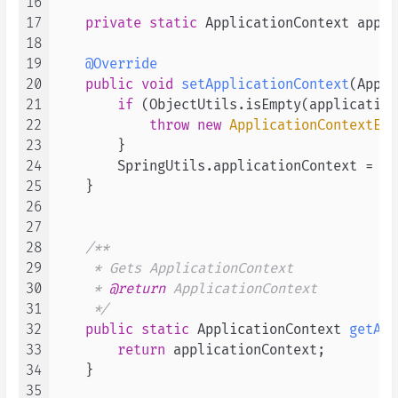
16
17
private
static
 ApplicationContext appli
18
19
@Override
20
public
void
setApplicationContext
(Appli
21
if
 (ObjectUtils.isEmpty(application
22
throw
new
ApplicationContextExc
23
        }

24
        SpringUtils.applicationContext = ap
25
    }

26
27
28
/**

29
     * Gets ApplicationContext

30
     * 
@return
 ApplicationContext

31
     */
32
public
static
 ApplicationContext 
getApp
33
return
 applicationContext;

34
    }

35