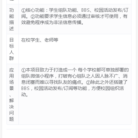
功
①核心功能：学生组队功能、BBS、校园活动发布/订
能
阅。②功能要求学生信息必须通过审核才可使用，有
描
效避免程序成为非法信息传播。
述
目
在校学生、老师等
标
人
群
应
①本项目致力于打造成一个 每个学校都可单独部署的
用
组队微信小程序，打破有心组队之人因人脉不广、消
场
息闭塞而难以寻找队友的痛点。②除此之外还搭建了
景
BBS，校园活动发布/订阅等功能，方便校园组织活
、
动。
解
决
问
题