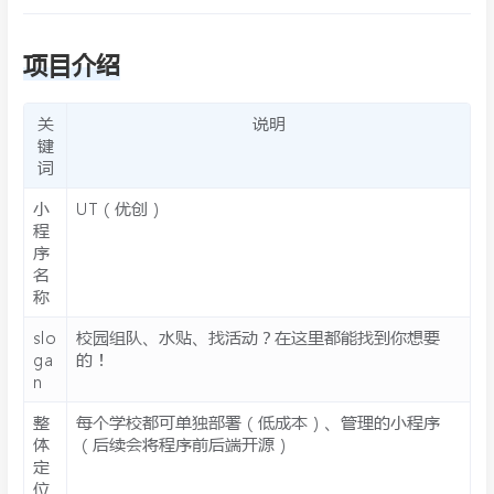
项目介绍
关
说明
键
词
小
UT（优创）
程
序
名
称
slo
校园组队、水贴、找活动？在这里都能找到你想要
ga
的！
n
整
每个学校都可单独部署（低成本）、管理的小程序
体
（后续会将程序前后端开源）
定
位