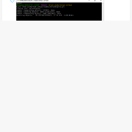
不过直接下载整个仓库有点过于大了，建议尝鲜的先直
接下载 5.4分支的zip，只有500M+
下载后双击
，就会开始漫长的下载，约
Setup.bat
24GB跟下载器下载引擎的大小差不多：