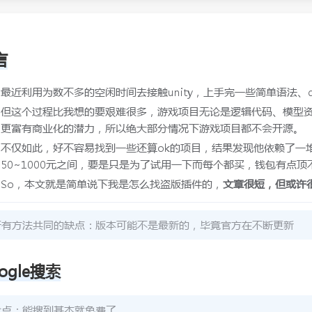
言
最近利用为数不多的空闲时间去接触unity，上手完一些简单语法、d
但这个过程比我想的要艰难很多，游戏项目无论是逻辑代码、模型
更富有商业化的潜力，所以绝大部分情况下游戏项目都不会开源。
不仅如此，好不容易找到一些还算ok的项目，结果发现他依赖了一堆A
50~1000元之间，要是只是为了试用一下而每个都买，钱包有点顶
So，本文就是简单说下我是怎么找盗版插件的，
文章很短，但或许很
所有方法共同的缺点：版本可能不是最新的，毕竟官方在不断更新
ogle搜索
优点：能搜到基本就免费了