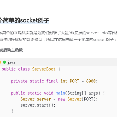
个简单的socket例子
tty简单的来说其实就是为我们封装了大量jdk底层的socket+bi
直接切换底层的网络模型，所以在这里先举一个简单的socket例子
端启动主函数
java
public
class
ServerBoot
 {

private
static
final
int
PORT
=
8000
;

public
static
void
main
(String[] args)
 {

Server
server
=
new
Server
(PORT);

        server.start();

    }
