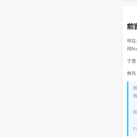
前
早在
用N
于是
首先
我
在
P