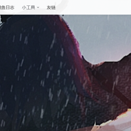
摸鱼日志
友链
小工具