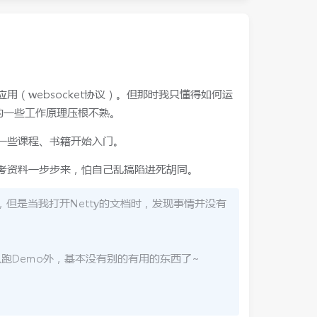
用（websocket协议）。但那时我只懂得如何运
y的一些工作原理压根不熟。
了一些课程、书籍开始入门。
参考资料一步步来，怕自己乱搞陷进死胡同。
料，但是当我打开Netty的文档时，发现事情并没有
教你怎么跑Demo外，基本没有别的有用的东西了~