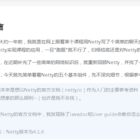
言
大约一年前，我就是在网上跟着某个课程用Netty写了个简单的聊天应
etty实现课程的应用，一旦"跑题"就不行了，归根结底还是对Nett
，在近期补充了一些简单的网络知识后，就重新回顾Netty，并找
，今天就先简单看看Netty的五个基本组件，先不深究细节，根据
本来是想以Netty的官方文档（netty.io）作为入门的主要参考资
我想象的那么顺利~（也许是我不会找）。
Netty的官方文档中，我发现除了Javadoc和User guide会
S：Netty版本为4.1.6