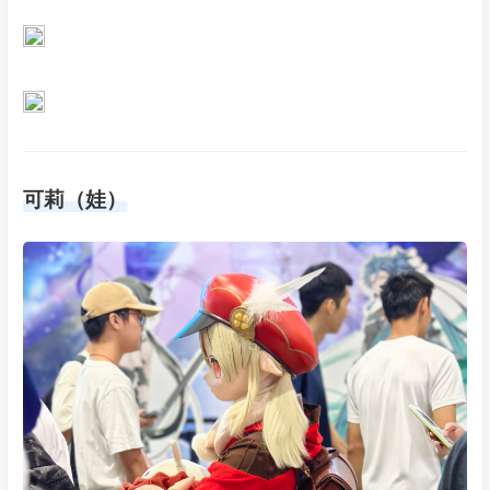
可莉（娃）