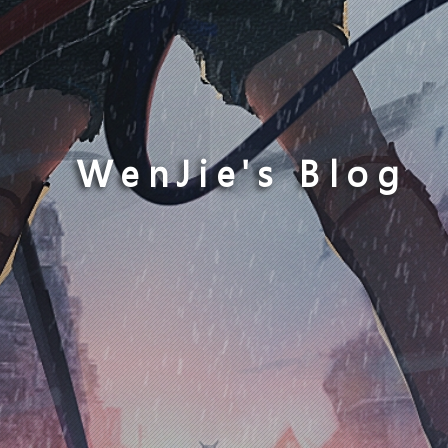
WenJie's Blog