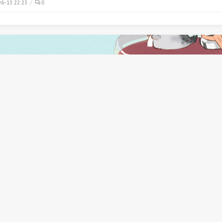
6-13 22:23
0
art】Dart的async和await
1-05 13:25
0