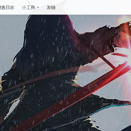
摸鱼日志
友链
小工具