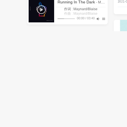
2021-0
Running In The Dark
- MONKEY MAJIK/塞壬唱片-MSR
作词 : Maynard/Blaise
作曲 : Maynard/Blaise
There’s no time for what was left
00:00
/
03:40
It’s a maiden voyage after all (毕
behind (已放弃的事情就别再浪
1
Running In The Dark
All the pretty sinners (所有的妖
竟这次是大家的初航)
费时间)
All the medal winners (所有的获
娆罪人)
MONKEY MAJIK/塞壬唱片-MSR
Overachievers aiming for their p
勋赢家)
2
「拉海洛」之心
rize (好强的参赛者都瞄上了战利
I can feel it coming (我能感到它
Don’t know why you’re running i
的到来)
品)
鸣潮先约电台/baitian/Victor Borba/Casey Lee
3
焚蝶
铁痕电台-MSR/Aurora Sky
n the dark (却不知为何你在黑暗
She said (她说)
I’m looking everywhere but I ca
中奔跑)
Williams
4
挽花时
铁痕电台-MSR/BaoUner
n’t find you (我四处寻觅却找不到
I’m getting closer like it’s right in
Yeah, I can feel you but I cannot
front of me (相距不远 就犹如近
你)
5
远航星的告别
see you (我能感到你的存在 却不
I’m reaching out (所以我伸出手)
在咫尺)
Reaching out (伸出了手)
见你人影)
鸣潮先约电台/jixwang/Tarokiki/Emi Evans
6
枯枝忿相
铁痕电台-MSR/Anti-General
I could be dreaming but I feel so
【D
A secret yearning that is deep in
wide awake (我也许在做梦却无
7
铁花飞
Mili/塞壬唱片-MSR
Yeah, I can feel you but I cannot
side of me (内心深处藏着一丝渴
比清醒)
see you (我能感到你的存在 却不
I’m reaching out (所以我伸出手)
望)
2020-1
8
Snapshot
Reaching out (伸出了手)
见你人影)
Yeah, I’m moving forward to my
铁痕电台-MSR/Sorah Eun/Adam Gubman
9
DATURA [paroxysm]
Crywolf
own beat once again (我再次朝
I can feel it calling after me (我
All the pretty sinners (所有的妖
能感觉到它在呼唤我)
着自己的节奏前进)
10
致以无名的抗争者
All the medal winners (所有的获
娆罪人)
Overachievers aiming for their p
勋赢家)
鸣潮先约电台/jixwang/Thena A/Tarokiki/VISIO
11
Against the Tide（逆潮）
rize (好强的参赛者都瞄上了战利
I can feel it coming (我能感到它
Don’t know why you’re running i
的到来)
品)