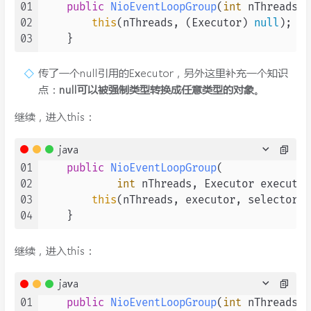
01
public
NioEventLoopGroup
(
int
 nThreads)
 
02
this
(nThreads, (Executor) 
null
);

03
传了一个null引用的Executor，另外这里补充一个知识
点：
null可以被强制类型转换成任意类型的对象
。
继续，进入this：
java
01
public
NioEventLoopGroup
(

02
int
 nThreads, Executor executor
03
this
(nThreads, executor, selectorPr
04
继续，进入this：
java
01
public
NioEventLoopGroup
(
int
 nThreads, 