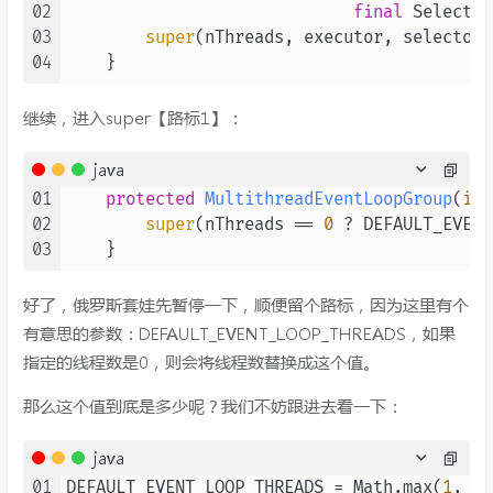
02
final
 SelectSt
03
super
(nThreads, executor, selectorP
04
继续，进入super【路标1】：
java
01
protected
MultithreadEventLoopGroup
(
int
02
super
(nThreads == 
0
 ? DEFAULT_EVENT
03
好了，俄罗斯套娃先暂停一下，顺便留个路标，因为这里有个
有意思的参数：DEFAULT_EVENT_LOOP_THREADS，如果
指定的线程数是0，则会将线程数替换成这个值。
那么这个值到底是多少呢？我们不妨跟进去看一下：
java
01
DEFAULT_EVENT_LOOP_THREADS = Math.max(
1
, Sy