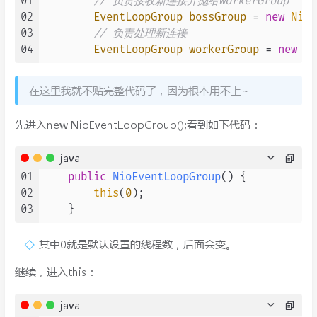
01
// 负责接收新连接并抛给workerGroup
02
EventLoopGroup
bossGroup
=
new
NioE
03
// 负责处理新连接
04
EventLoopGroup
workerGroup
=
new
Ni
在这里我就不贴完整代码了，因为根本用不上~
先进入new NioEventLoopGroup();看到如下代码：
java
01
public
NioEventLoopGroup
()
 {

02
this
(
0
);

03
其中0就是默认设置的线程数，后面会变。
继续，进入this：
java