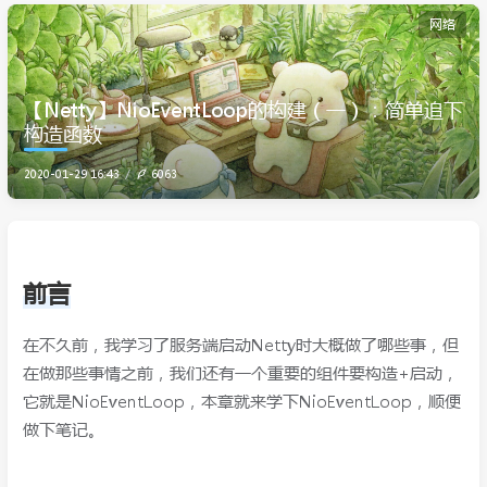
网络
【Netty】NioEventLoop的构建（一）：简单追下
构造函数
2020-01-29 16:43
6063
前言
在不久前，我学习了服务端启动Netty时大概做了哪些事，但
在做那些事情之前，我们还有一个重要的组件要构造+启动，
它就是NioEventLoop，本章就来学下NioEventLoop，顺便
做下笔记。