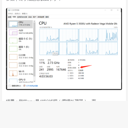
结果：我的cpu是4核8线程（逻辑处理器），而
Runtime.getRuntime().availableProcessors()返回的是逻
辑处理器的个数。
所以，如果我
不指定线程数，Netty默认会设置2*逻辑处理器