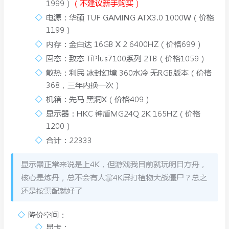
1999）
（不建议新手购买）
电源：华硕 TUF GAMING ATX3.0 1000W（价格
1199）
内存：金白达 16GB X 2 6400HZ（价格699）
固态：致态 TiPlus7100系列 2TB（价格1059）
散热：利民 冰封幻境 360水冷 无RGB版本（价格
368，三年内换一次）
机箱：先马 黑洞X（价格409）
显示器：HKC 神盾MG24Q 2K 165HZ（价格
1200）
合计：22333
显示器正常来说是上4K，但游戏我目前就玩明日方舟，
核心是炼丹，总不会有人拿4K屏打植物大战僵尸？总之
还是按需配就好了
降价空间：
显卡：