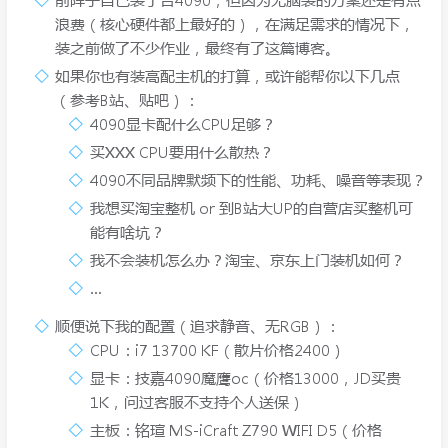
浪费（核心硬件都上最好的），在满足需求的情况下，
装之前做了不少作业，最终有了这篇博客。
如果你也有装高配主机的打算，或许能帮你以下几点
（参考B站、贴吧）：
4090显卡配什么CPU足够？
买XXX CPU要用什么散热？
4090不同品牌默频下的性能、功耗、噪音等表现？
我想买淘宝整机 or 到B站大UP的自营店买整机可
能有啥坑？
我不会装机怎么办？淘宝、京东上门装机如何？
…
顺便说下我的配置（追求静音、无RGB）：
CPU：i7 13700 KF（散片价格2400）
显卡：技嘉4090魔鹰oc（价格13000，JD买贵
1K，问过客服不支持个人送保）
主板：铭瑄 MS-iCraft Z790 WIFI D5（价格