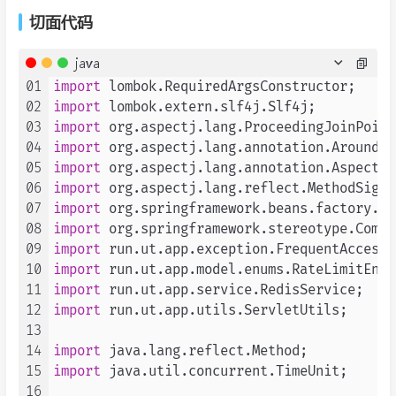
切面代码
java
01
import
02
import
03
import
04
import
05
import
06
import
07
import
08
import
09
import
10
import
11
import
12
import
 run.ut.app.utils.ServletUtils;

13
14
import
15
import
 java.util.concurrent.TimeUnit;

16