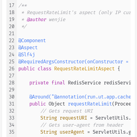
17
/**

18
 * RequestRateLimit's aspect (only IP curre
19
 * 
@author
 wenjie

20
 */
21
22
@Component
23
@Aspect
24
@Slf4j
25
@RequiredArgsConstructor(onConstructor = @_
26
public
class
RequestRateLimitAspect
 {

27
28
private
final
 RedisService redisService;
29
30
@Around("@annotation(run.ut.app.cache.l
31
public
 Object 
requestRateLimit
(Proceedi
32
// Gets request URI
33
String
requestURI
=
 ServletUtils.ge
34
// Gets user-agent from header
35
String
userAgent
=
 ServletUtils.get