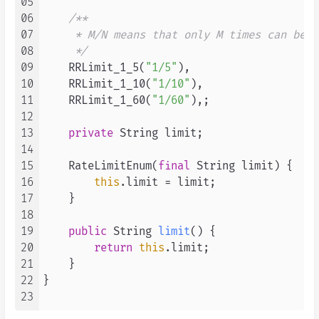
05
06
/**

07
     * M/N means that only M times can be r
08
     */
09
    RRLimit_1_5(
"1/5"
),

10
    RRLimit_1_10(
"1/10"
),

11
    RRLimit_1_60(
"1/60"
),;

12
13
private
 String limit;

14
15
    RateLimitEnum(
final
 String limit) {

16
this
.limit = limit;

17
    }

18
19
public
 String 
limit
()
 {

20
return
this
.limit;

21
    }

22
}

23