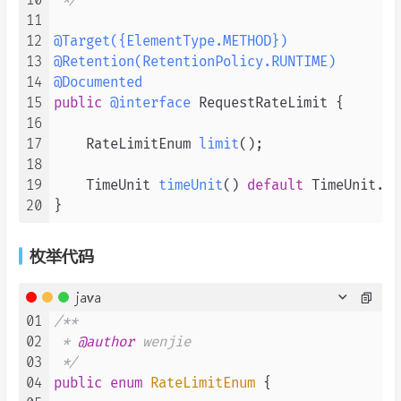
10
 */
11
12
@Target({ElementType.METHOD})
13
@Retention(RetentionPolicy.RUNTIME)
14
@Documented
15
public
@interface
 RequestRateLimit {

16
17
    RateLimitEnum 
limit
()
;

18
19
    TimeUnit 
timeUnit
()
default
 TimeUnit.SE
20
枚举代码
java
01
/**

02
 * 
@author
 wenjie

03
 */
04
public
enum
RateLimitEnum
 {
