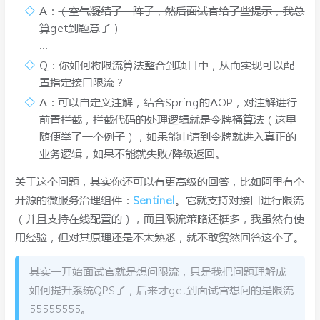
A：
（空气凝结了一阵子，然后面试官给了些提示，我总
算get到题意了）
...
Q：你如何将限流算法整合到项目中，从而实现可以配
置指定接口限流？
A：可以自定义注解，结合Spring的AOP，对注解进行
前置拦截，拦截代码的处理逻辑就是令牌桶算法（这里
随便举了一个例子），如果能申请到令牌就进入真正的
业务逻辑，如果不能就失败/降级返回。
关于这个问题，其实你还可以有更高级的回答，比如阿里有个
开源的微服务治理组件：
Sentinel
。它就支持对接口进行限流
（并且支持在线配置的），而且限流策略还挺多，我虽然有使
用经验，但对其原理还是不太熟悉，就不敢贸然回答这个了。
其实一开始面试官就是想问限流，只是我把问题理解成
如何提升系统QPS了，后来才get到面试官想问的是限流
55555555。