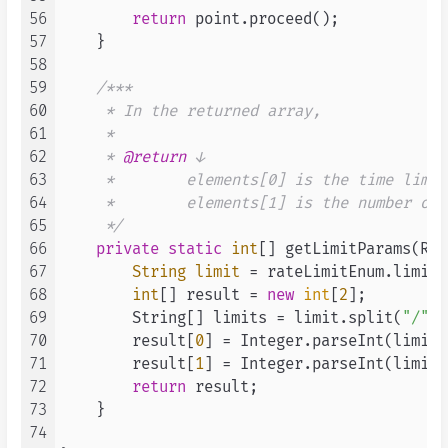
56
return
 point.proceed();

57
    }

58
59
/***

60
     * In the returned array,

61
     *

62
     * 
@return
 ↓

63
     *        elements[0] is the time limit,
64
     *        elements[1] is the number of 
65
     */
66
private
static
int
[] getLimitParams(Rat
67
String
limit
=
 rateLimitEnum.limit()
68
int
[] result = 
new
int
[
2
];

69
        String[] limits = limit.split(
"/"
);

70
        result[
0
] = Integer.parseInt(limits
71
        result[
1
] = Integer.parseInt(limits
72
return
 result;

73
    }

74