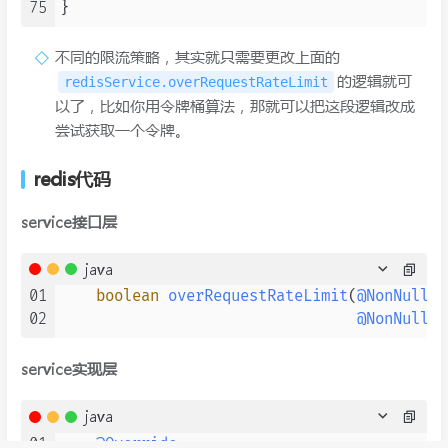
75
不同的限流策略，其实就只需要更改上面的
的逻辑就可
redisService.overRequestRateLimit
以了，比如你用令牌桶算法，那就可以把这段逻辑改成
尝试获取一个令牌。
redis代码
service接口层
java
01
boolean
overRequestRateLimit
(
@NonNull
 S
02
@NonNull
 T
service实现层
java
01
@Override