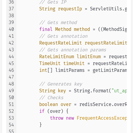
36
// Gets IP
37
String
requestIp
=
 ServletUtils.get
38
39
// Gets method
40
final
Method
method
=
 ((MethodSigna
41
// Gets annotation
42
RequestRateLimit
requestRateLimit
=
43
// Gets annotation params
44
RateLimitEnum
limitEnum
=
 requestRa
45
TimeUnit
timeUnit
=
 requestRateLimi
46
int
[] limitParams = getLimitParams(
47
48
// Generates key
49
String
key
=
 String.format(
"ut_api_
50
// Checks
51
boolean
over
=
 redisService.overReq
52
if
 (over) {

53
throw
new
FrequentAccessExcepti
54
        }

55